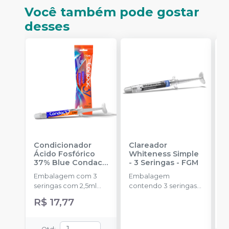
Você também pode gostar
desses
Condicionador
Clareador
R
Ácido Fosfórico
Whiteness Simple
X
37% Blue Condac
-
- 3 Seringas
-
FGM
E
FGM
Embalagem com 3
Embalagem
s
seringas com 2,5ml
contendo 3 seringas
a
cada uma e 3
com 3g de gel cada
R$ 17,77
R
ponteiras para
uma.
aplicação.