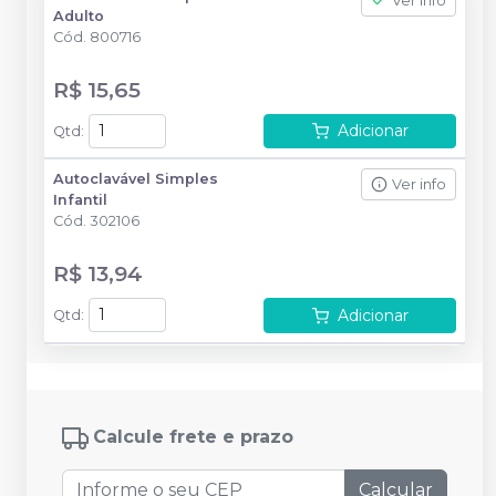
Ver info
Adulto
Cód.
800716
R$ 15,65
Adicionar
Qtd
:
Autoclavável Simples
Ver info
Infantil
Cód.
302106
R$ 13,94
Adicionar
Qtd
:
Calcule frete e prazo
Calcular