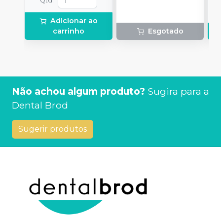
Qtd
:
Adicionar ao
carrinho
Esgotado
Não achou algum produto?
Sugira para a
Dental Brod
Sugerir produtos