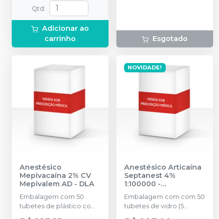
Norepinefrina.
Qtd
:
Adicionar ao
carrinho
Esgotado
NOVIDADE!
Anestésico
Anestésico Articaína
Mepivacaína 2% CV
Septanest 4%
Mepivalem AD
-
DLA
1:100000
-
SEPTODONT
Embalagem com 50
Embalagem com com 50
tubetes de plástico com
tubetes de vidro (5
1,8ml cada. Cloridrato de
blisters contendo 10