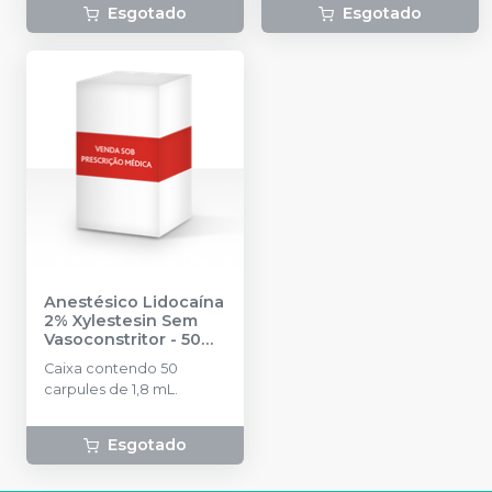
Felipressina.
Esgotado
Esgotado
Anestésico Lidocaína
2% Xylestesin Sem
Vasoconstritor - 50
carpules (1,8 mL
Caixa contendo 50
cada)
-
CRISTÁLIA
carpules de 1,8 mL.
Esgotado