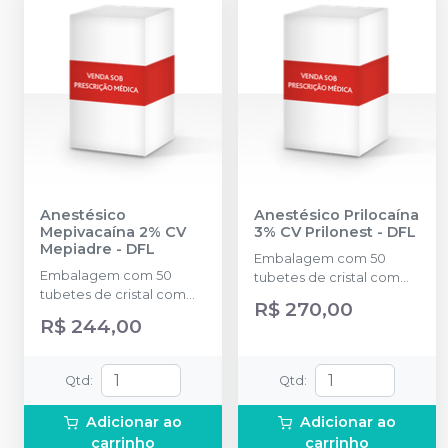
Anestésico
Anestésico Prilocaína
Mepivacaína 2% CV
3% CV Prilonest
-
DFL
Mepiadre
-
DFL
Embalagem com 50
Embalagem com 50
tubetes de cristal com
tubetes de cristal com
1,8ml cada. Cloridrato de
R$ 270,00
1,8ml cada. Cloridrato de
Prilocaína com
R$ 244,00
Mepivacaína com
Felipressina (Tubete de
Epinefrina (Tubete de
Vidro).
Vidro).
Qtd
:
Qtd
:
Adicionar ao
Adicionar ao
carrinho
carrinho