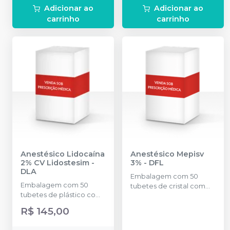
Adicionar ao
Adicionar ao
carrinho
carrinho
Anestésico Lidocaína
Anestésico Mepisv
2% CV Lidostesim
-
3%
-
DFL
DLA
Embalagem com 50
Embalagem com 50
tubetes de cristal com
tubetes de plástico com
1,8ml cada. Cloridrato
1,8ml cada. Cloridrato de
Mepivacaína sem vaso
R$ 145,00
Lidocaína com
(Tubete de Vidro).
Hemitartarato de