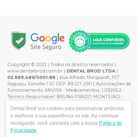
Copyright © 2022 | Todos os direitos reservados |
www.dentalbrod.com.br |
DENTAL BROD LTDA
|
02.689.489/0001-86
| Rua Alfredo Marquardt, 107
Saguaçu Joinville / SC CEP: 89.221-290 | Autorizações de
Funcionamento ANVISA - Medicamentos: 1.09265.2 -
Técnico Responsável: BRUNA PRADO MONTEIRO -
CRF:9955/SC | Política de Privacidade e Segurança -
Dental Brod
usa cookies para personalizar anúncios
Fotos meramente ilustrativas - Os preços e condições
e melhorar a sua experiência no site. Ao continuar
da loja virtual estão sujeitos a alterações. Em caso de
divergência de preços no site, o valor válido é o do
navegando, você concorda com a nossa
Política de
Carrinho de Compra. Não vendemos por atacado, por
Privacidade
.
isso nos reservamos o direito de não atender compras