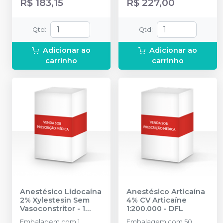
R$ 183,15
R$ 227,00
Mepivacaína com
unidades cada).
Epinefrina. *Venda sujeita
à aprovação sob análise.
Qtd
:
Qtd
:
Adicionar ao
Adicionar ao
carrinho
carrinho
Anestésico Lidocaína
Anestésico Articaína
2% Xylestesin Sem
4% CV Articaíne
Vasoconstritor - 1
1:200.000
-
DFL
Ampola (20ml)
-
Embalagem com 1
Embalagem com 50