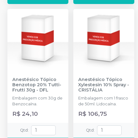
Anestésico Tópico
Anestésico Tópico
Benzotop 20% Tutti-
Xylestesin 10% Spray
-
Frutti 30g
-
DFL
CRISTÁLIA
Embalagem com 30g de
Embalagem com 1 frasco
Benzocaína.
de 50ml. Lidocaína.
R$ 24,10
R$ 106,75
Qtd
:
Qtd
: