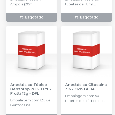
CRISTÁLIA
Ampola (20ml).
tubetes de 1,8ml,
acondicionados em
blisters lacrados com 10
Esgotado
Esgotado
tubetes cada. Cloridrato
de Articaína com
Epinefrina (Tubete de
Vidro).
Anestésico Tópico
Anestésico Citocaína
Benzotop 20% Tutti-
3%
-
CRISTÁLIA
Frutti 12g
-
DFL
Embalagem com 50
Embalagem com 12g de
tubetes de plástico com
Benzocaína.
1,8ml cada. Cloridrato de
Prilocaína 3% com