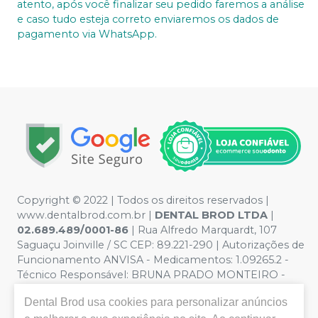
atento, após você finalizar seu pedido faremos a análise
e caso tudo esteja correto enviaremos os dados de
pagamento via WhatsApp.
Copyright © 2022 | Todos os direitos reservados |
www.dentalbrod.com.br |
DENTAL BROD LTDA
|
02.689.489/0001-86
| Rua Alfredo Marquardt, 107
Saguaçu Joinville / SC CEP: 89.221-290 | Autorizações de
Funcionamento ANVISA - Medicamentos: 1.09265.2 -
Técnico Responsável: BRUNA PRADO MONTEIRO -
CRF:9955/SC | Política de Privacidade e Segurança -
Dental Brod
usa cookies para personalizar anúncios
Fotos meramente ilustrativas - Os preços e condições