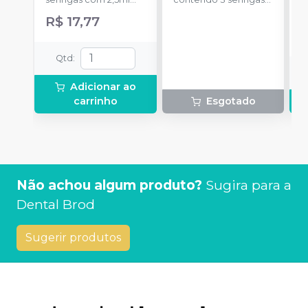
a
cada uma e 3
com 3g de gel cada
R$ 17,77
R
ponteiras para
uma.
aplicação.
Qtd
:
Adicionar ao
carrinho
Esgotado
Não achou algum produto?
Sugira para a
Dental Brod
Sugerir produtos