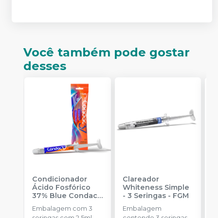
Você também pode gostar
desses
Condicionador
Clareador
R
Ácido Fosfórico
Whiteness Simple
X
37% Blue Condac
-
- 3 Seringas
-
FGM
E
FGM
Embalagem com 3
Embalagem
s
seringas com 2,5ml
contendo 3 seringas