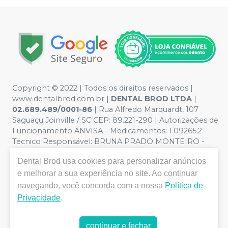
Copyright © 2022 | Todos os direitos reservados |
www.dentalbrod.com.br |
DENTAL BROD LTDA
|
02.689.489/0001-86
| Rua Alfredo Marquardt, 107
Saguaçu Joinville / SC CEP: 89.221-290 | Autorizações de
Funcionamento ANVISA - Medicamentos: 1.09265.2 -
Técnico Responsável: BRUNA PRADO MONTEIRO -
CRF:9955/SC | Política de Privacidade e Segurança -
Dental Brod
usa cookies para personalizar anúncios
Fotos meramente ilustrativas - Os preços e condições
da loja virtual estão sujeitos a alterações. Em caso de
e melhorar a sua experiência no site. Ao continuar
divergência de preços no site, o valor válido é o do
navegando, você concorda com a nossa
Política de
Carrinho de Compra. Não vendemos por atacado, por
Privacidade
.
isso nos reservamos o direito de não atender compras
de grandes volumes pelo site.
continuar e fechar