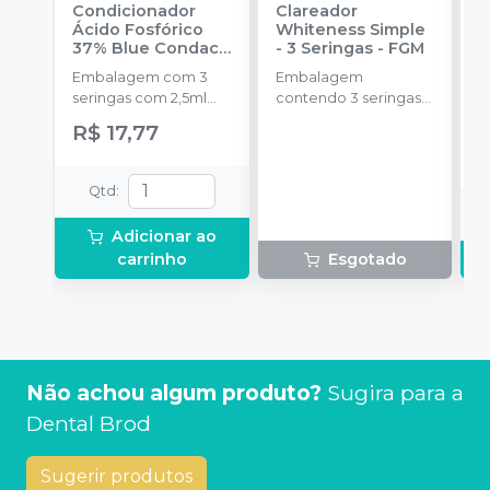
Condicionador
Clareador
R
Ácido Fosfórico
Whiteness Simple
X
37% Blue Condac
-
- 3 Seringas
-
FGM
E
FGM
Embalagem com 3
Embalagem
s
seringas com 2,5ml
contendo 3 seringas
a
cada uma e 3
com 3g de gel cada
R$ 17,77
R
ponteiras para
uma.
aplicação.
Qtd
:
Adicionar ao
carrinho
Esgotado
Não achou algum produto?
Sugira para a
Dental Brod
Sugerir produtos