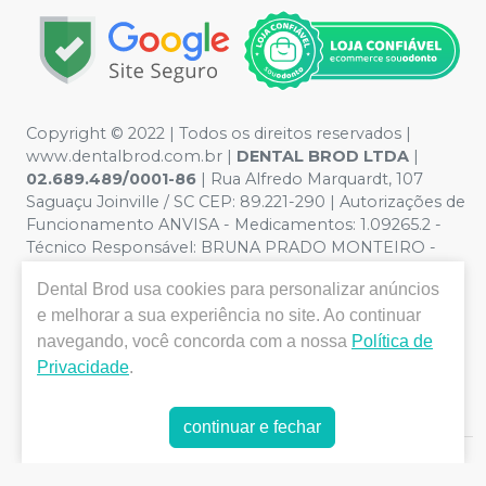
Copyright © 2022 | Todos os direitos reservados |
www.dentalbrod.com.br |
DENTAL BROD LTDA
|
02.689.489/0001-86
| Rua Alfredo Marquardt, 107
Saguaçu Joinville / SC CEP: 89.221-290 | Autorizações de
Funcionamento ANVISA - Medicamentos: 1.09265.2 -
Técnico Responsável: BRUNA PRADO MONTEIRO -
CRF:9955/SC | Política de Privacidade e Segurança -
Dental Brod
usa cookies para personalizar anúncios
Fotos meramente ilustrativas - Os preços e condições
e melhorar a sua experiência no site. Ao continuar
da loja virtual estão sujeitos a alterações. Em caso de
divergência de preços no site, o valor válido é o do
navegando, você concorda com a nossa
Política de
Carrinho de Compra. Não vendemos por atacado, por
Privacidade
.
isso nos reservamos o direito de não atender compras
de grandes volumes pelo site.
continuar e fechar
E-commerce produzido por
Sou Odonto Ecommerce
.