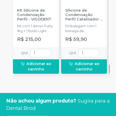
Kit Silicone de
Silicone de
K
Condensação
Condensação
P
Perfil
-
VIGODENT
Perfil Catalisador
-
F
VIGODENT
S
Kit com 1 denso Putty
Embalagem com 1
K
1Kg + 1 fluido Light
bisnaga de
P
Body 120g + 1
catalisador com 50g.
d
R$ 215,00
R$ 59,90
catalisador 60ml.
E
D
p
Qtd
:
Qtd
:
(
P
Adicionar ao
Adicionar ao
o
carrinho
carrinho
1
P
A
Não achou algum produto?
Sugira para a
Dental Brod