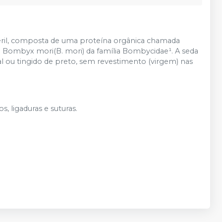
stéril, composta de uma proteína orgânica chamada
da Bombyx mori(B. mori) da família Bombycidae¹. A seda
l ou tingido de preto, sem revestimento (virgem) nas
, ligaduras e suturas.