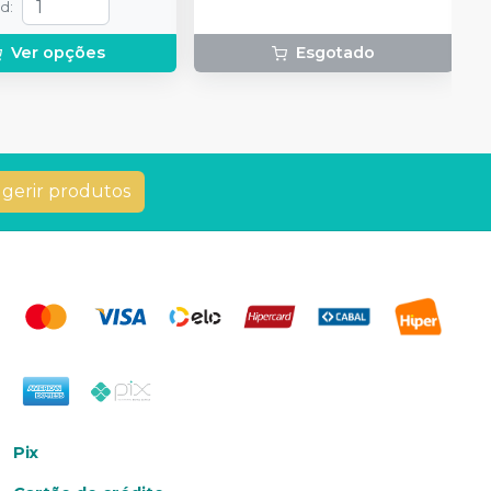
td
:
Ver opções
Esgotado
gerir produtos
Pix