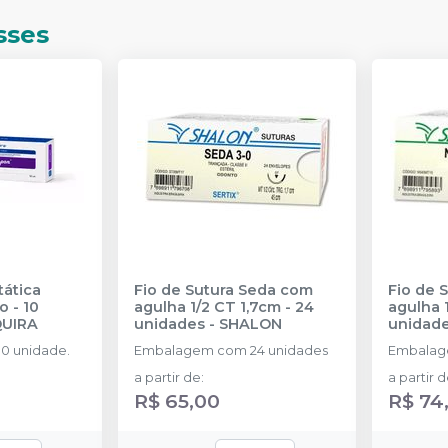
sses
ática
Fio de Sutura Seda com
Fio de 
 - 10
agulha 1/2 CT 1,7cm - 24
agulha 1
UIRA
unidades
-
SHALON
unidad
0 unidade.
Embalagem com 24 unidades
Embalag
a partir de
:
a partir 
R$ 65,00
R$ 74