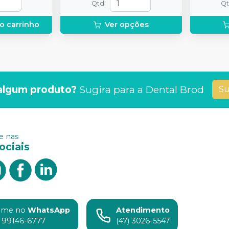
Qtd
:
Q
o carrinho
Ver opções
algum produto?
Sugira para a
Dental Brod
Su
 nas
ociais
ame no
WhatsApp
Atendimento
) 99146-6777
(47) 3026-5547