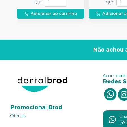
Qtd
:
Qtd
:
Adicionar ao carrinho
Adicionar a
Não achou 
Acompanhe
Redes S
Promocional Brod
Ofertas
Ch
(47