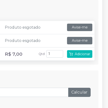
Produto esgotado
Avise-me
Produto esgotado
Avise-me
R$ 7,00
Adicionar
Qtd
:
Calcular