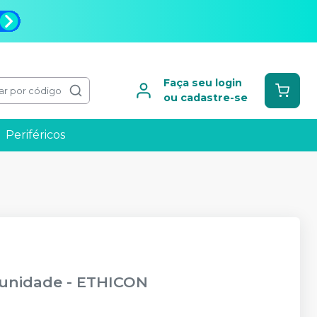
Faça seu login
ar por código
ou cadastre-se
Periféricos
 unidade
-
ETHICON