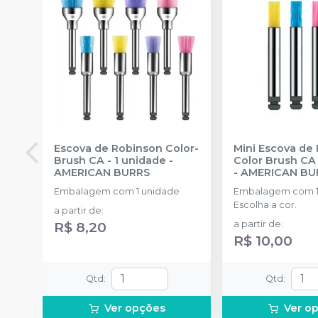
Escova de Robinson Color-
Mini Escova de
Brush CA - 1 unidade
-
Color Brush CA 
AMERICAN BURRS
-
AMERICAN BU
Embalagem com 1 unidade
Embalagem com 1
Escolha a cor.
a partir de
:
R$ 8,20
a partir de
:
R$ 10,00
Qtd
:
Qtd
:
Ver opções
Ver o