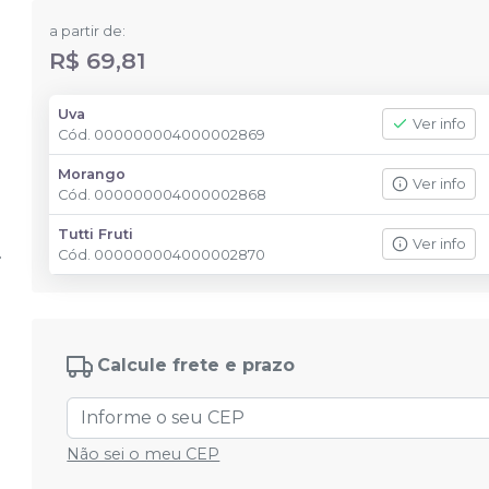
a partir de:
R$ 69,81
Uva
Ver info
Cód.
000000004000002869
Morango
Ver info
Cód.
000000004000002868
Tutti Fruti
Ver info
Cód.
000000004000002870
Calcule frete e prazo
Não sei o meu CEP