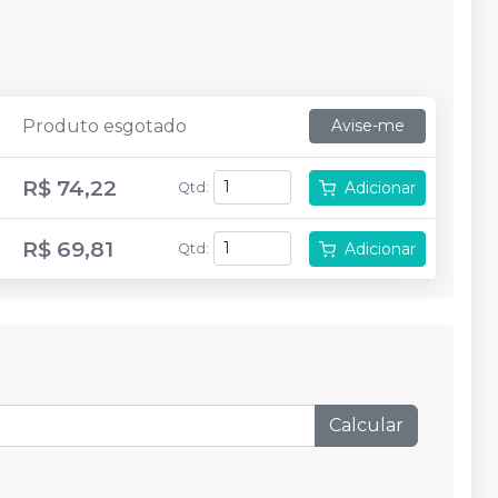
Produto esgotado
Avise-me
R$ 74,22
Adicionar
Qtd
:
R$ 69,81
Adicionar
Qtd
:
Calcular