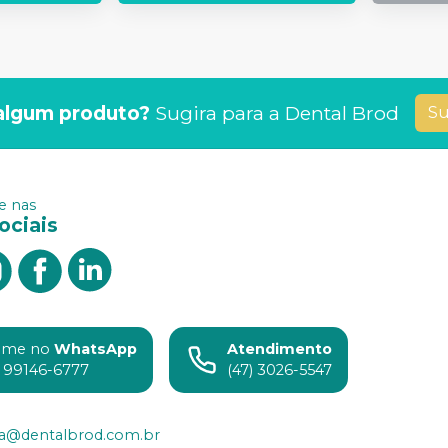
algum produto?
Sugira para a
Dental Brod
Su
 nas
ociais
ame no
WhatsApp
Atendimento
) 99146-6777
(47) 3026-5547
ia@dentalbrod.com.br