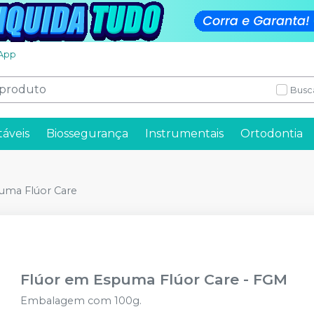
App
Busc
táveis
Biossegurança
Instrumentais
Ortodontia
uma Flúor Care
Flúor em Espuma Flúor Care
-
FGM
Embalagem com 100g.