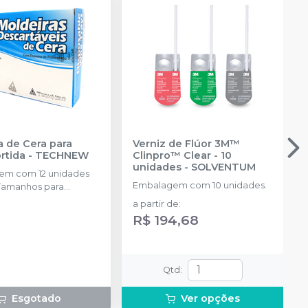
a de Cera para
Verniz de Flúor 3M™
ortida
-
TECHNEW
Clinpro™ Clear - 10
unidades
-
SOLVENTUM
em com 12 unidades
Embalagem com 10 unidades.
 Tamanhos para
 de 3 a 6 anos e de 6
a partir de
:
R$ 194,68
Qtd
:
Esgotado
Ver opções