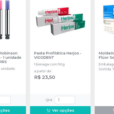
 Robinson
Pasta Profilática Herjos
-
Moldeir
- 1 unidade
VIGODENT
Flúor S
RRS
1 bisnaga com 90g
Embalag
 unidade.
Sortida.
a partir de
:
pacientes
R$ 23,50
a 12 anos
Qtd
:
pções
Ver opções