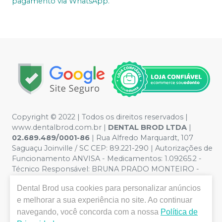
pagamento via WhatsApp.
Copyright © 2022 | Todos os direitos reservados |
www.dentalbrod.com.br |
DENTAL BROD LTDA
|
02.689.489/0001-86
| Rua Alfredo Marquardt, 107
Saguaçu Joinville / SC CEP: 89.221-290 | Autorizações de
Funcionamento ANVISA - Medicamentos: 1.09265.2 -
Técnico Responsável: BRUNA PRADO MONTEIRO -
CRF:9955/SC | Política de Privacidade e Segurança -
Dental Brod
usa cookies para personalizar anúncios
Fotos meramente ilustrativas - Os preços e condições
e melhorar a sua experiência no site. Ao continuar
da loja virtual estão sujeitos a alterações. Em caso de
divergência de preços no site, o valor válido é o do
navegando, você concorda com a nossa
Política de
Carrinho de Compra. Não vendemos por atacado, por