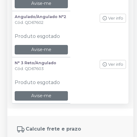
Avise-me
Angulado/Angulado N°2
Ver info
Cód.
QD67602
Produto esgotado
Avise-me
N° 3 Reto/Angulado
Ver info
Cód.
QD67603
Produto esgotado
Avise-me
Calcule frete e prazo