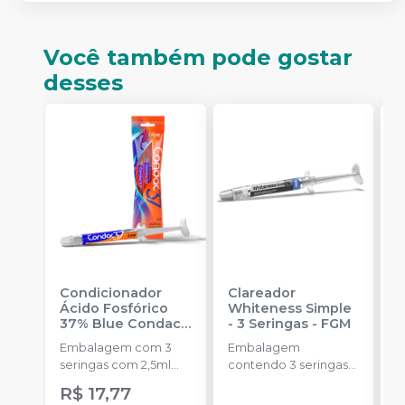
Você também pode gostar
desses
Condicionador
Clareador
R
Ácido Fosfórico
Whiteness Simple
X
37% Blue Condac
-
- 3 Seringas
-
FGM
E
FGM
Embalagem com 3
Embalagem
s
seringas com 2,5ml
contendo 3 seringas
a
cada uma e 3
com 3g de gel cada
R$ 17,77
R
ponteiras para
uma.