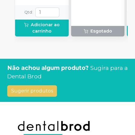
aplicação.
Qtd
:
Adicionar ao
carrinho
Esgotado
Não achou algum produto?
Sugira para a
Dental Brod
Sugerir produtos