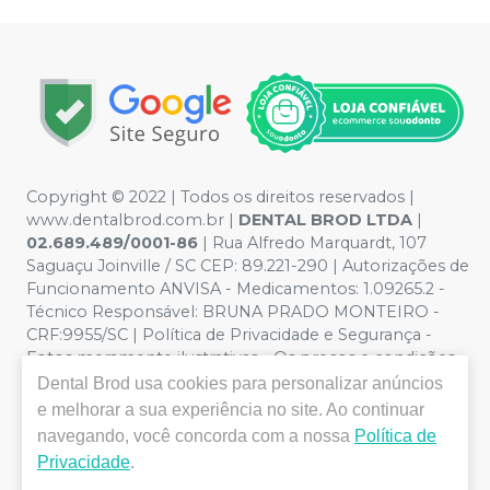
Copyright © 2022 | Todos os direitos reservados |
www.dentalbrod.com.br |
DENTAL BROD LTDA
|
02.689.489/0001-86
| Rua Alfredo Marquardt, 107
Saguaçu Joinville / SC CEP: 89.221-290 | Autorizações de
Funcionamento ANVISA - Medicamentos: 1.09265.2 -
Técnico Responsável: BRUNA PRADO MONTEIRO -
CRF:9955/SC | Política de Privacidade e Segurança -
Fotos meramente ilustrativas - Os preços e condições
da loja virtual estão sujeitos a alterações. Em caso de
Dental Brod
usa cookies para personalizar anúncios
divergência de preços no site, o valor válido é o do
e melhorar a sua experiência no site. Ao continuar
Carrinho de Compra. Não vendemos por atacado, por
navegando, você concorda com a nossa
Política de
isso nos reservamos o direito de não atender compras
Privacidade
.
de grandes volumes pelo site.