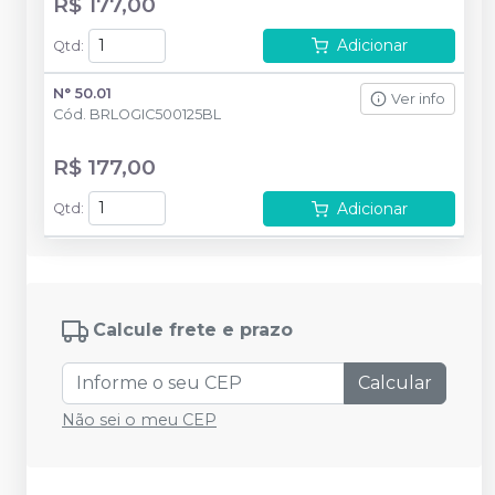
R$ 177,00
Adicionar
Qtd
:
N° 50.01
Ver info
Cód.
BRLOGIC500125BL
R$ 177,00
Adicionar
Qtd
:
Calcule frete e prazo
Calcular
Não sei o meu CEP