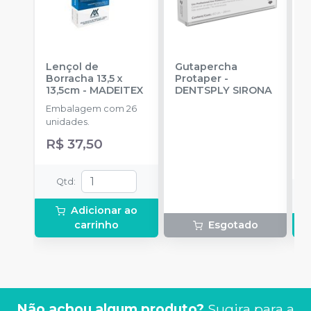
Lençol de
Gutapercha
L
Borracha 13,5 x
Protaper
-
13,5cm
-
MADEITEX
DENTSPLY SIRONA
S
Embalagem com 26
E
unidades.
u
R$ 37,50
a
Qtd
:
Adicionar ao
carrinho
Esgotado
Não achou algum produto?
Sugira para a