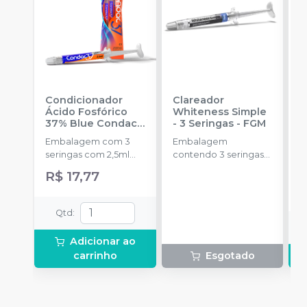
Condicionador
Clareador
R
Ácido Fosfórico
Whiteness Simple
X
37% Blue Condac
-
- 3 Seringas
-
FGM
E
FGM
Embalagem com 3
Embalagem
s
seringas com 2,5ml
contendo 3 seringas
a
cada uma e 3
com 3g de gel cada
R$ 17,77
R
ponteiras para
uma.
aplicação.
Qtd
:
Adicionar ao
carrinho
Esgotado