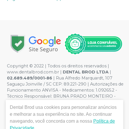
Copyright © 2022 | Todos os direitos reservados |
www.dentalbrod.com.br |
DENTAL BROD LTDA
|
02.689.489/0001-86
| Rua Alfredo Marquardt, 107
Saguaçu Joinville / SC CEP: 89.221-290 | Autorizações de
Funcionamento ANVISA - Medicamentos: 1.09265.2 -
Técnico Responsável: BRUNA PRADO MONTEIRO -
CRF:9955/SC | Política de Privacidade e Segurança -
Dental Brod
usa cookies para personalizar anúncios
Fotos meramente ilustrativas - Os preços e condições
e melhorar a sua experiência no site. Ao continuar
da loja virtual estão sujeitos a alterações. Em caso de
divergência de preços no site, o valor válido é o do
navegando, você concorda com a nossa
Política de
Carrinho de Compra. Não vendemos por atacado, por
Privacidade
.