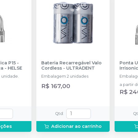
ica P15 -
Bateria Recarregável Valo
Ponta U
ca
-
HELSE
Cordless
-
ULTRADENT
Irrisoni
 unidade.
Embalagem 2 unidades
Embalage
R$ 167,00
a partir 
R$ 24
Qtd
:
Q
pções
Adicionar ao carrinho