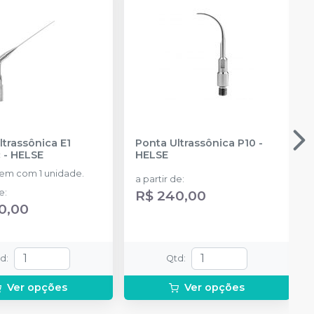
ltrassônica E1
Ponta Ultrassônica P10
-
c
-
HELSE
HELSE
m com 1 unidade.
a partir de
:
de
:
R$ 240,00
0,00
td
:
Qtd
:
Ver opções
Ver opções