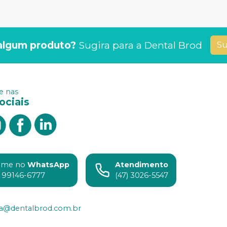
algum produto?
Sugira para a
Dental Brod
Su
 nas
ociais
ame no
WhatsApp
Atendimento
) 99146-6777
(47) 3026-5547
ia@dentalbrod.com.br