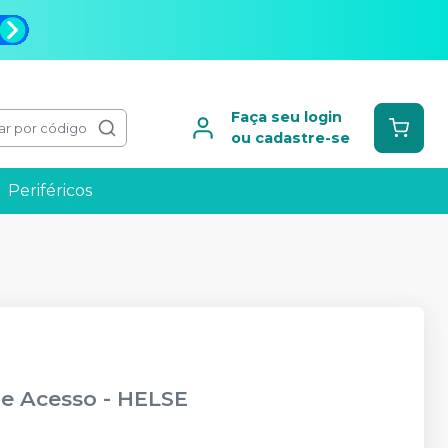
Faça seu login
ar por código
ou cadastre-se
Periféricos
de Acesso
-
HELSE