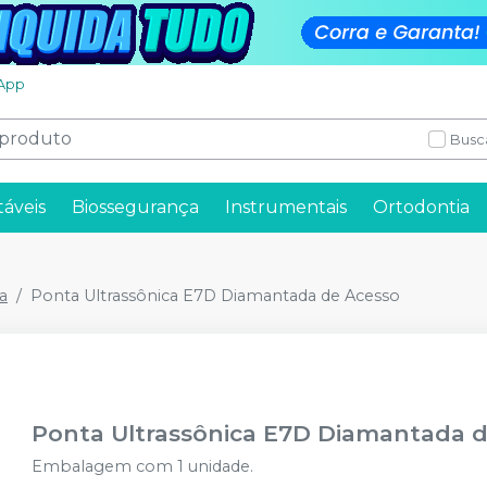
App
Busc
táveis
Biossegurança
Instrumentais
Ortodontia
a
Ponta Ultrassônica E7D Diamantada de Acesso
Ponta Ultrassônica E7D Diamantada 
Embalagem com 1 unidade.