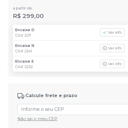
a partir de:
R$ 299,00
Encaixe D
Ver info
Cód.
2211
Encaixe N
Ver info
Cód.
2241
Encaixe E
Ver info
Cód.
2232
Calcule frete e prazo
Não sei o meu CEP