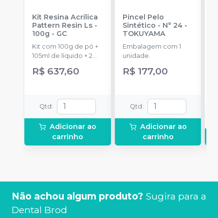
Kit Resina Acrílica
Pincel Pelo
R
Pattern Resin Ls -
Sintético - N° 24
-
F
100g
-
GC
TOKUYAMA
R
P
Kit com 100g de pó +
Embalagem com 1
E
105ml de líquido + 2
unidade.
s
dappens + 1 pincel + 1
p
R$ 637,60
R$ 177,00
a
pipeta.
R
Qtd
:
Qtd
:
Adicionar ao
Adicionar ao
carrinho
carrinho
Não achou algum produto?
Sugira para a
Dental Brod