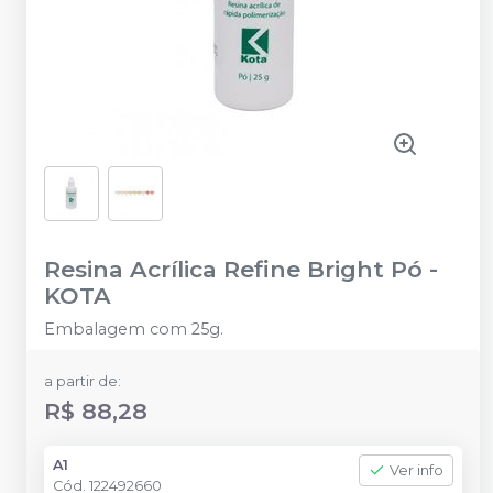
Resina Acrílica Refine Bright Pó
-
KOTA
Embalagem com 25g.
a partir de:
R$ 88,28
A1
Ver info
Cód.
122492660