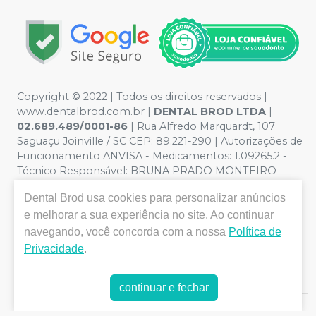
Copyright © 2022 | Todos os direitos reservados |
www.dentalbrod.com.br |
DENTAL BROD LTDA
|
02.689.489/0001-86
| Rua Alfredo Marquardt, 107
Saguaçu Joinville / SC CEP: 89.221-290 | Autorizações de
Funcionamento ANVISA - Medicamentos: 1.09265.2 -
Técnico Responsável: BRUNA PRADO MONTEIRO -
CRF:9955/SC | Política de Privacidade e Segurança -
Dental Brod
usa cookies para personalizar anúncios
Fotos meramente ilustrativas - Os preços e condições
e melhorar a sua experiência no site. Ao continuar
da loja virtual estão sujeitos a alterações. Em caso de
divergência de preços no site, o valor válido é o do
navegando, você concorda com a nossa
Política de
Carrinho de Compra. Não vendemos por atacado, por
Privacidade
.
isso nos reservamos o direito de não atender compras
de grandes volumes pelo site.
continuar e fechar
E-commerce produzido por
Sou Odonto Ecommerce
.