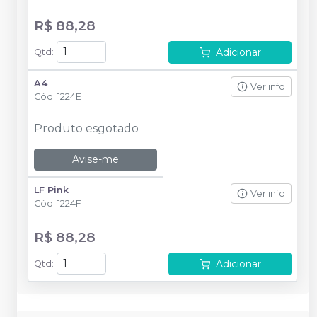
R$ 88,28
Adicionar
Qtd
:
A4
Ver info
Cód.
1224E
Produto esgotado
Avise-me
LF Pink
Ver info
Cód.
1224F
R$ 88,28
Adicionar
Qtd
: