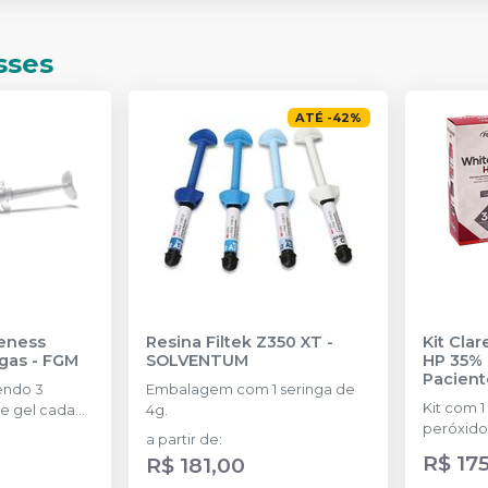
sses
ATÉ
-
42
%
eness
Resina Filtek Z350 XT
-
Kit Cla
ngas
-
FGM
SOLVENTUM
HP 35% 
Pacient
endo 3
Embalagem com 1 seringa de
Kit com 1
e gel cada
4g.
peróxido
a partir de
:
concentr
R$ 17
R$ 181,00
de espess