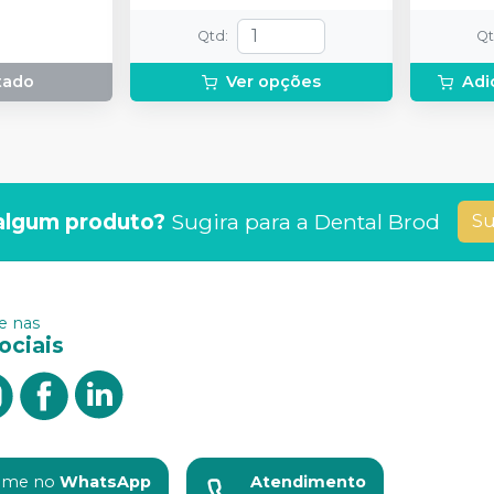
2g de sol
(neutrali
Qtd
:
Q
espátula
preparo 
tado
Ver opções
Adi
com 2g.
algum produto?
Sugira para a
Dental Brod
Su
 nas
ociais
ame no
WhatsApp
Atendimento