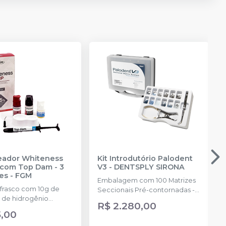
reador Whiteness
Kit Introdutório Palodent
com Top Dam - 3
V3
-
DENTSPLY SIRONA
es
-
FGM
Embalagem com 100 Matrizes
 frasco com 10g de
Seccionais Pré-contornadas -
 de hidrogênio
25 de cada tamanho: 3.5mm,
R$ 2.280,00
ado + 1 frasco com 5g
4.5mm, 5.5mm, 6.5mm, 75
5,00
ante + 1 frasco com
Cunhas Anatômicas - 25 de