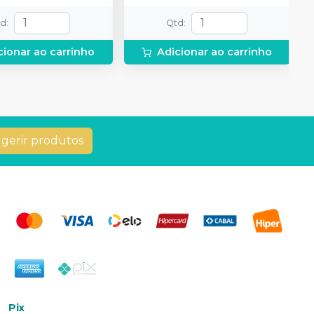
ução Neutralize
cada tamanho: P, M, G 30
zante de peróxidos) + 1
Cunhas Protetoras Inteligentes
td
:
Qtd
:
 e uma placa para
- 10 de cada tamanho: P, M, G, 1
do gel e 1 Top Dam
Anel Universal; 1 Anel Pequeno;
cionar ao carrinho
Adicionar ao carrinho
1 Alicate (Fórceps); 1 Pinça
Auxiliar. (Pin Tweezer)
gerir produtos
Pix