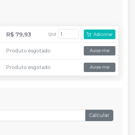
R$ 79,93
Adicionar
Qtd
:
Produto esgotado
Avise-me
Produto esgotado
Avise-me
Calcular