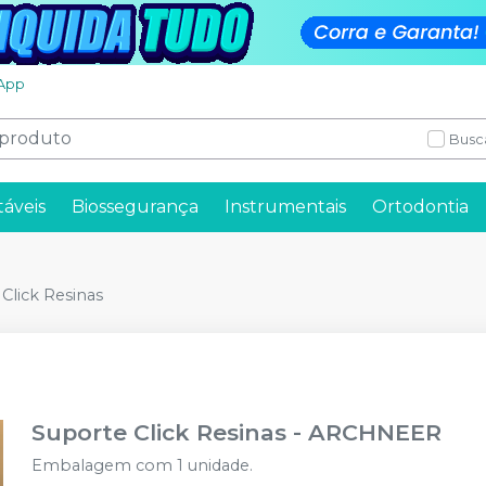
App
Busc
táveis
Biossegurança
Instrumentais
Ortodontia
Click Resinas
Suporte Click Resinas
-
ARCHNEER
Embalagem com 1 unidade.