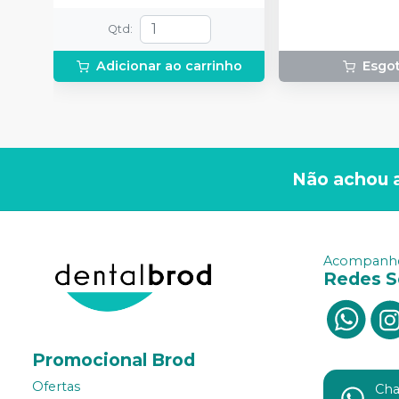
Qtd
:
Adicionar ao carrinho
Esgo
Não achou 
Acompanhe
Redes S
Promocional Brod
Ofertas
Ch