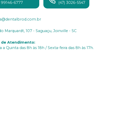
) 99146-6777
(47) 3026-5547
ia@dentalbrod.com.br
do Marquardt, 107 - Saguaçu, Joinville - SC
o de Atendimento
:
 a Quinta das 8h às 18h / Sexta-feira das 8h às 17h.