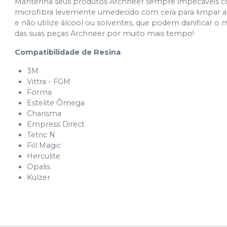
Mantenha seus produtos Archneer sempre impecáveis com
microfibra levemente umedecido com cera para limpar a s
e não utilize álcool ou solventes, que podem danificar o 
das suas peças Archneer por muito mais tempo!
Compatibilidade de Resina
3M
Vittra - FGM
Forma
Estelite Ômega
Charisma
Empress Direct
Tetric N
Fill Magic
Herculite
Opalis
Kulzer