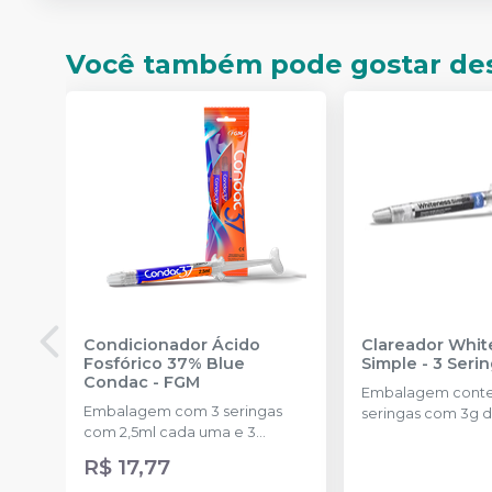
Você também pode gostar de
Condicionador Ácido
Clareador Whit
Fosfórico 37% Blue
Simple - 3 Seri
Condac
-
FGM
Embalagem cont
Embalagem com 3 seringas
seringas com 3g d
com 2,5ml cada uma e 3
uma.
ponteiras para aplicação.
R$ 17,77