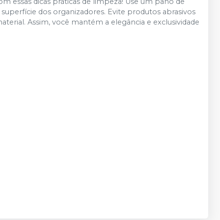
 essas dicas práticas de limpeza! Use um pano de
uperfície dos organizadores. Evite produtos abrasivos
material. Assim, você mantém a elegância e exclusividade