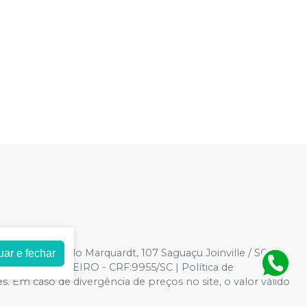
-86
| Rua Alfredo Marquardt, 107 Saguaçu Joinville / SC
uar e fechar
A PRADO MONTEIRO - CRF:9955/SC | Política de
es. Em caso de divergência de preços no site, o valor válido
 grandes volumes pelo site.