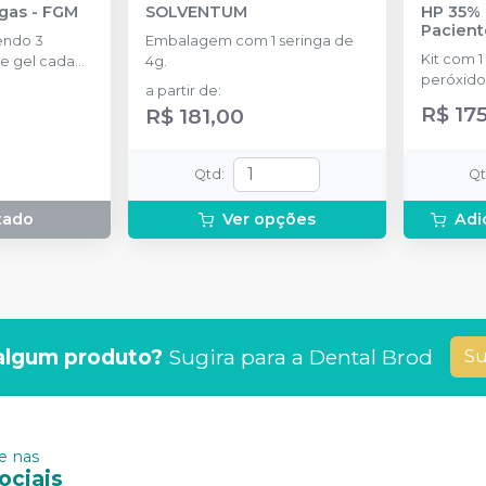
ngas
-
FGM
SOLVENTUM
HP 35% 
Pacient
endo 3
Embalagem com 1 seringa de
Kit com 1
e gel cada
4g.
peróxido
a partir de
:
concentr
R$ 17
R$ 181,00
de espess
2g de sol
(neutrali
Qtd
:
Q
espátula
preparo 
tado
Ver opções
Adi
com 2g.
algum produto?
Sugira para a
Dental Brod
Su
 nas
ociais