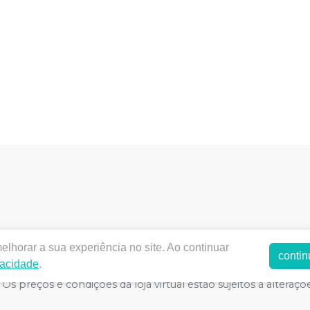
lhorar a sua experiência no site. Ao continuar
dentalbrod.com.br |
DENTAL BROD LTDA
|
02.689.489/0001
contin
vacidade
.
SA - Medicamentos: 1.09265.2 - Técnico Responsável: BRUN
Os preços e condições da loja virtual estão sujeitos a alteraçõ
por isso nos reservamos o direito de não atender compras de