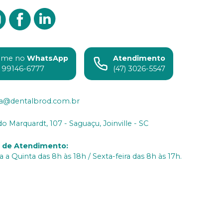
ame no
WhatsApp
Atendimento
) 99146-6777
(47) 3026-5547
ia@dentalbrod.com.br
do Marquardt, 107 - Saguaçu, Joinville - SC
o de Atendimento
:
 a Quinta das 8h às 18h / Sexta-feira das 8h às 17h.