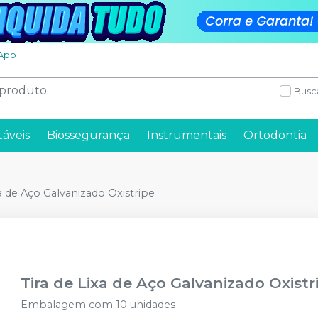
App
Busc
táveis
Biossegurança
Instrumentais
Ortodontia
xa de Aço Galvanizado Oxistripe
Tira de Lixa de Aço Galvanizado Oxistr
Embalagem com 10 unidades