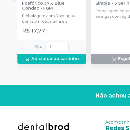
Fosfórico 37% Blue
Simple - 3 Seri
Condac
-
FGM
Embalagem cont
Embalagem com 3 seringas
seringas com 3g d
com 2,5ml cada uma e 3
uma.
ponteiras para aplicação.
R$ 17,77
Qtd
:
Adicionar ao carrinho
Esgo
Não achou 
Acompanhe
Redes S