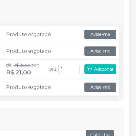
Produto esgotado
Avise-me
Produto esgotado
Avise-me
de
:
R$ 26,90
por
:
Adicionar
Qtd
:
R$ 21,00
Produto esgotado
Avise-me
Calcular