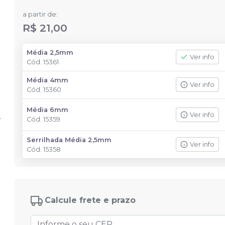
a partir de:
R$ 21,00
Média 2,5mm
Ver info
Cód.
15361
Média 4mm
Ver info
Cód.
15360
Média 6mm
Ver info
Cód.
15359
Serrilhada Média 2,5mm
Ver info
Cód.
15358
Calcule frete e prazo