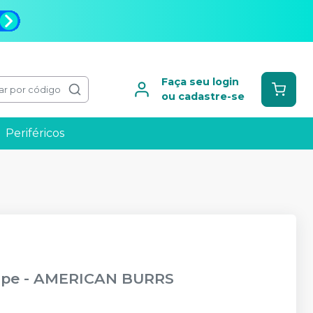
Faça seu login
ar por código
ou cadastre-se
Periféricos
ipe
-
AMERICAN BURRS