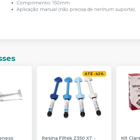
Comprimento: 150mm
Aplicação manual (não precisa de nenhum suporte).
sses
ATÉ
-
42
%
eness
Resina Filtek Z350 XT
-
Kit Cla