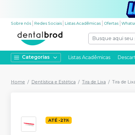
Sobre nós
Redes Sociais
Listas Acadêmicas
Ofertas
Whats
Categorias
Listas Acadêmicas
Descar
Home
Dentística e Estética
Tira de Lixa
Tira de Li
ATÉ
-
21
%