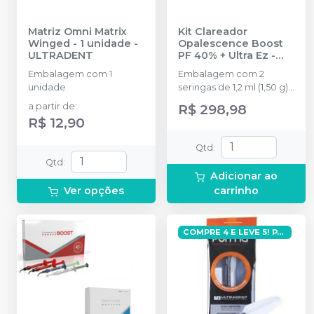
Matriz Omni Matrix
Kit Clareador
Winged - 1 unidade
-
Opalescence Boost
ULTRADENT
PF 40% + Ultra Ez
-
ULTRADENT
Embalagem com 1
Embalagem com 2
unidade
seringas de 1,2 ml (1,50 g)
Opalescence Boost PF 8
a partir de
:
R$ 298,98
Black Mini tips 1 seringa
R$ 12,90
de 1,2 ml (1,34 g) OpalDam
Green 1 seringa de 1,2 ml
Qtd
:
(1,48 g) UltraEZ 1 IsoBlock
Qtd
:
Adicionar ao
Ver opções
carrinho
COMPRE 4 E LEVE 5! PAGUE R$93,60 CADA