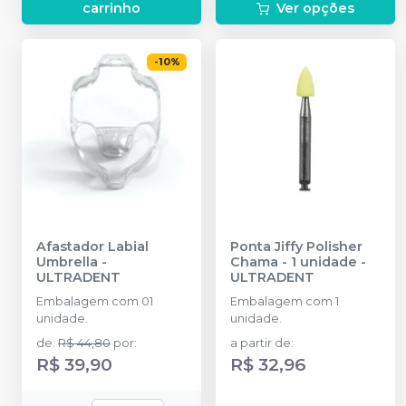
carrinho
Ver opções
-
10
%
Afastador Labial
Ponta Jiffy Polisher
Umbrella
-
Chama - 1 unidade
-
ULTRADENT
ULTRADENT
Embalagem com 01
Embalagem com 1
unidade.
unidade.
de
:
R$ 44,80
por
:
a partir de
:
R$ 39,90
R$ 32,96