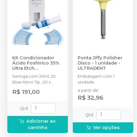
Kit Condicionador
Ponta Jiffy Polisher
Ácido Fosfórico 35%
Disco - 1 unidade
-
Ultra Etch
ULTRADENT
IndiSpense- 30ml
-
Seringa com 30ml, 20
Embalagem com 1
ULTRADENT
Blue Micro Tip , 20 x
unidade.
seringa 1,2ml vazias.
R$ 191,00
a partir de
:
R$ 32,96
Qtd
:
Qtd
:
Adicionar ao
carrinho
Ver opções