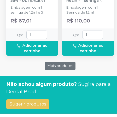
35%
-
ULTRADENT
Resin - 1 Seringa
-
ULTRADENT
Embalagem com 1
Embalagem com 1
seringa de 1,2ml e 5
Seringa de 1,2ml.
pontas aplicadoras Black
R$ 67,01
R$ 110,00
Mini Tip.
Qtd
:
Qtd
:
Adicionar ao
Adicionar ao
carrinho
carrinho
Mais produtos
Não achou algum produto?
Sugira para a
Dental Brod
Sugerir produtos