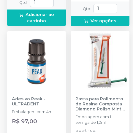
Qtd
:
Qtd
:
Adicionar ao
carrinho
Ver opções
Adesivo Peak
-
Pasta para Polimento
ULTRADENT
de Resina Composta
Diamond Polish Mint -
Embalagem com 4ml.
1 Seringa
-
Embalagem com 1
ULTRADENT
R$ 97,00
seringa de 1,2ml.
a partir de
: