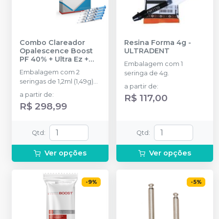
Combo Clareador
Resina Forma 4g
-
Opalescence Boost
ULTRADENT
PF 40% + Ultra Ez +
Embalagem com 1
Opalescence PF
Embalagem com 2
seringa de 4g.
Regular 5 segingas
-
seringas de 1,2ml (1,49g)
ULTRADENT
a partir de
:
Opalescence Boost; 8
a partir de
:
R$ 117,00
pontas aplicadoras Micro
R$ 298,99
20g Bent Flockd; 1
seringa 1,2 ml (1,34g)
Opaldam Green; 3
Qtd
:
Qtd
:
pontas aplicadoras Micro
20g; 1 seringa 1,2 ml (1,48g)
Ver opções
Ver opções
Ultra Ez e 1 isoblock.
-
9
%
-
5
%