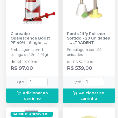
Clareador
Ponta Jiffy Polisher
Opalescence Boost
Sortido - 20 unidades
PF 40% - Single
-
-
ULTRADENT
ULTRADENT
Embalagem com: 1
Embalagem com 20
seringa de 1,2m (1,49g)
unidades.
Opalescence Boost e 3
de
:
R$ 107,00
por
:
de
:
R$ 571,00
por
:
Black Mini Tip.
R$ 97,00
R$ 539,00
Qtd
:
Qtd
:
Adicionar ao
Adicionar ao
carrinho
carrinho
GANHE 01 ADESIVO PEAK