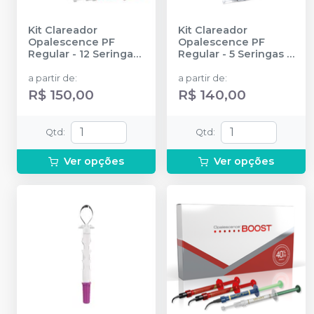
Kit Clareador
Kit Clareador
Opalescence PF
Opalescence PF
Regular - 12 Seringas
Regular - 5 Seringas
-
-
ULTRADENT
ULTRADENT
a partir de
:
a partir de
:
R$ 150,00
R$ 140,00
Qtd
:
Qtd
:
Ver opções
Ver opções