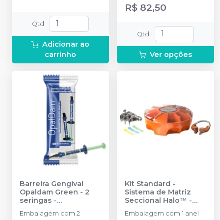
R$ 82,50
Qtd
:
Qtd
:
Adicionar ao
carrinho
Ver opções
Barreira Gengival
Kit Standard -
Opaldam Green - 2
Sistema de Matriz
seringas
-
Seccional Halo™
-
ULTRADENT
ULTRADENT
Embalagem com 2
Embalagem com 1 anel