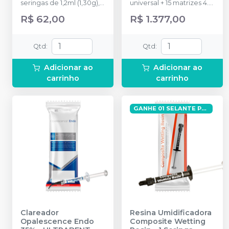
seringas de 1,2ml (1,30g), 4
universal + 15 matrizes 4.5
x Black Mini Tip
mm + 20 matrizes 5.5 mm
R$ 62,00
R$ 1.377,00
+ 15 matrizes 6.5 mm + 15
cunhas Pequenas
(amarelo) + 20 cunhas
Qtd
:
Qtd
:
Médias (azul) + 15 cunhas
Grandes (verde) + 1
Adicionar ao
Adicionar ao
carrossel Halo.
carrinho
carrinho
GANHE 01 SELANTE PERMASEAL
Clareador
Resina Umidificadora
Opalescence Endo
Composite Wetting